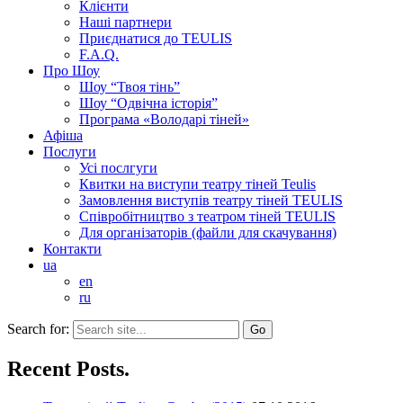
Клієнти
Наші партнери
Приєднатися до TEULIS
F.A.Q.
Про Шоу
Шоу “Твоя тінь”
Шоу “Одвічна історія”
Програма «Володарі тіней»
Афіша
Послуги
Усі послгуги
Квитки на виступи театру тіней Teulis
Замовлення виступів театру тіней TEULIS
Співробітництво з театром тіней TEULIS
Для організаторів (файли для скачування)
Контакти
ua
en
ru
Search for:
Recent Posts.