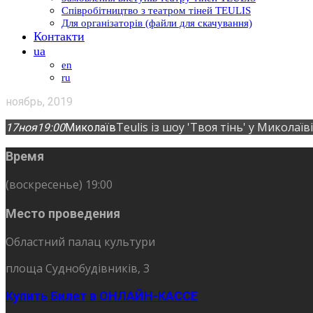
Співробітництво з театром тіней TEULIS
Для організаторів (файли для скачування)
Контакти
ua
en
ru
ноябрь, 2019
Teulis із шоу 'Твоя тінь' у Миколаїві
17
ноя
19:00
Миколаїв
Время
(воскресенье) 19:00
Место проведения
Областний палац культури
площа Суднобудівників, 3
Купить Билет в ОНЛАЙН-КАССЕ