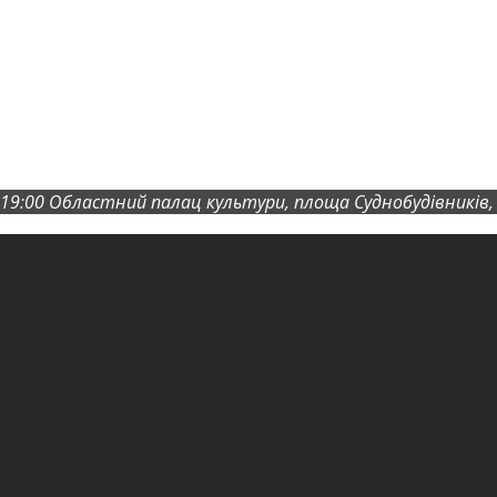
19:00
Областний палац культури
, площа Суднобудівників,