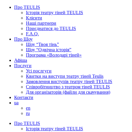
Про TEULIS
Історія театру тіней TEULIS
Клієнти
Наші партнери
Приєднатися до TEULIS
F.A.Q.
Про Шоу
Шоу “Твоя тінь”
Шоу “Одвічна історія”
Програма «Володарі тіней»
Афіша
Послуги
Усі послгуги
Квитки на виступи театру тіней Teulis
Замовлення виступів театру тіней TEULIS
Співробітництво з театром тіней TEULIS
Для організаторів (файли для скачування)
Контакти
ua
en
ru
Про TEULIS
Історія театру тіней TEULIS