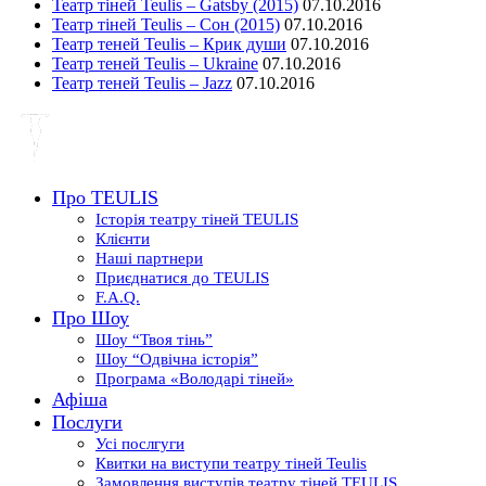
Театр тіней Teulis – Gatsby (2015)
07.10.2016
Театр тіней Teulis – Сон (2015)
07.10.2016
Театр теней Teulis – Крик души
07.10.2016
Театр теней Teulis – Ukraine
07.10.2016
Театр теней Teulis – Jazz
07.10.2016
Про TEULIS
Історія театру тіней TEULIS
Клієнти
Наші партнери
Приєднатися до TEULIS
F.A.Q.
Про Шоу
Шоу “Твоя тінь”
Шоу “Одвічна історія”
Програма «Володарі тіней»
Афіша
Послуги
Усі послгуги
Квитки на виступи театру тіней Teulis
Замовлення виступів театру тіней TEULIS