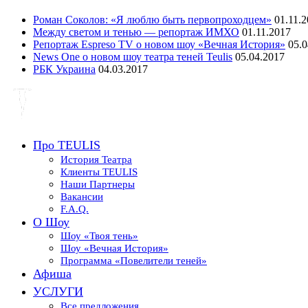
Роман Соколов: «Я люблю быть первопроходцем»
01.11.
Между светом и тенью — репортаж ИМХО
01.11.2017
Репортаж Espreso TV о новом шоу «Вечная История»
05.0
News One о новом шоу театра теней Teulis
05.04.2017
РБК Украина
04.03.2017
Про TEULIS
История Театра
Клиенты TEULIS
Наши Партнеры
Вакансии
F.A.Q.
О Шоу
Шоу «Твоя тень»
Шоу «Вечная История»
Программа «Повелители теней»
Афиша
УСЛУГИ
Все предложения