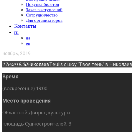
Покупка билетов
Заказ выступлений
Сотрудничество
Для организаторов
Контакты
ru
ua
en
ноябрь, 2019
Teulis с шоу 'Твоя тень' в Николае
17
ноя
19:00
Николаев
Время
(воскресенье) 19:00
Место проведения
Областной Дворец культуры
площадь Судностроителей, 3