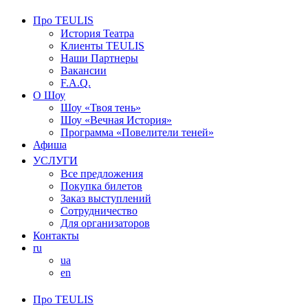
Про TEULIS
История Театра
Клиенты TEULIS
Наши Партнеры
Вакансии
F.A.Q.
О Шоу
Шоу «Твоя тень»
Шоу «Вечная История»
Программа «Повелители теней»
Афиша
УСЛУГИ
Все предложения
Покупка билетов
Заказ выступлений
Сотрудничество
Для организаторов
Контакты
ru
ua
en
Про TEULIS