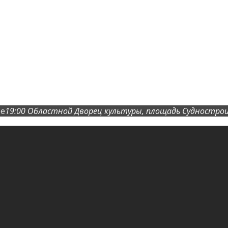
ве
19:00
Областной Дворец культуры
, площадь Суднострои