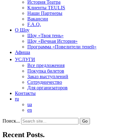
История Театра
Клиенты TEULIS
Наши Партнеры
Вакансии
F.A.Q.
О Шоу
Шоу «Твоя тень»
Шоу «Вечная История»
Программа «Повелители теней»
Афиша
УСЛУГИ
Все предложения
Покупка билетов
Заказ выступлений
Сотрудничество
Для организаторов
Контакты
ru
ua
en
Поиск...
Recent Posts.