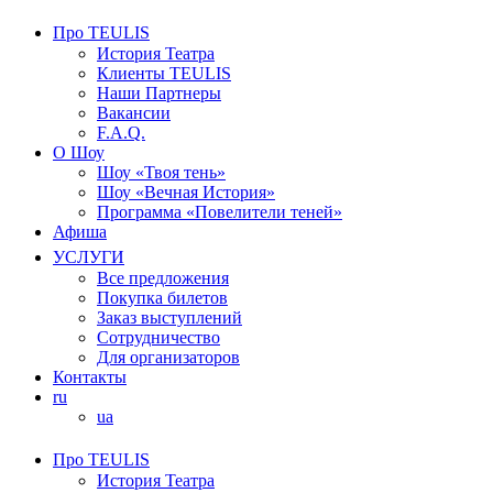
Про TEULIS
История Театра
Клиенты TEULIS
Наши Партнеры
Вакансии
F.A.Q.
О Шоу
Шоу «Твоя тень»
Шоу «Вечная История»
Программа «Повелители теней»
Афиша
УСЛУГИ
Все предложения
Покупка билетов
Заказ выступлений
Сотрудничество
Для организаторов
Контакты
ru
ua
Про TEULIS
История Театра