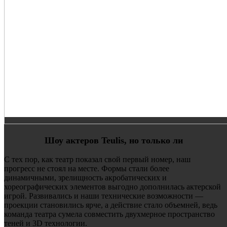
Шоу актеров
Teulis
,
но только ли
С тех пор, как театр показал свой первый номер, наш
прогресс не стоял на месте. Формы стали более
динамичными, зрелищность акробатических и
хореографических элементов выгодно дополнилась актерской
игрой. Развивались и наши технические возможности —
проекции становились ярче, а действие стало объемней, ведь
команда театра сумела совместить двухмерное пространство
теней и 3D технологии.