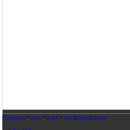
Портфолио
>
О нас
>
О шоу
>
Шоу Вечная История