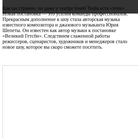
Как ни странно, но даже у театра теней Teulis есть «тени».
Новая постановка — это усилия команды профессионалов.
Прекрасным дополнение к шоу стала авторская музыка
известного композитора и джазового музыканта Юрия
Шепеты. Он известен как автор музыки к постановке
«Великий Гетсби». Следствием слаженной работы
режиссеров, сценаристов, художников и менеджеров стало
новое шоу, которое вы скоро сможете посетить.