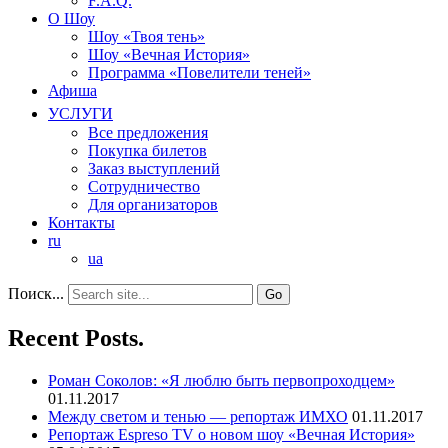
F.A.Q.
О Шоу
Шоу «Твоя тень»
Шоу «Вечная История»
Программа «Повелители теней»
Афиша
УСЛУГИ
Все предложения
Покупка билетов
Заказ выступлений
Сотрудничество
Для организаторов
Контакты
ru
ua
Поиск...
Recent Posts.
Роман Соколов: «Я люблю быть первопроходцем»
01.11.2017
Между светом и тенью — репортаж ИМХО
01.11.2017
Репортаж Espreso TV о новом шоу «Вечная История»