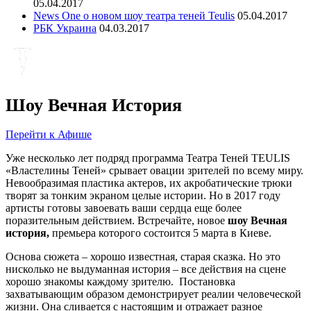
05.04.2017
News One о новом шоу театра теней Teulis
05.04.2017
РБК Украина
04.03.2017
Шоу Вечная История
Перейти к Афише
Уже несколько лет подряд программа Театра Теней TEULIS
«Властелины Теней» срывает овации зрителей по всему миру.
Невообразимая пластика актеров, их акробатические трюки
творят за тонким экраном целые истории. Но в 2017 году
артисты готовы завоевать ваши сердца еще более
поразительным действием. Встречайте, новое
шоу Вечная
история,
премьера которого состоится 5 марта в Киеве.
Основа сюжета – хорошо известная, старая сказка. Но это
нисколько не выдуманная история – все действия на сцене
хорошо знакомы каждому зрителю. Постановка
захватывающим образом демонстрирует реалии человеческой
жизни. Она сливается с настоящим и отражает разное