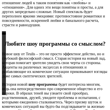
отношение людей к таким понятиям как «любовь» и
«отношения». Для одних эти вещи понятны и просты, а для
других запредельно сложные. Новый спектакль будет
переполнен яркими эмоциями: противостояние романтики и
повседневности, искренней любви и банального расчета,
страсти и равнодушия.
Любите
шоу программы
со смыслом?
Новое шоу от Teulis – это не просто эффектное действо, но и
глубокий философский смысл. Старая история на новый лад,
которая помогает зрителю увидеть свои черты со стороны.
Акценты на различных эксцессах в отношениях и
разбавляющие их комические ситуации приковывают взгляды
даже самых скептических зрителей.
История новой
шоу программы
будет интересна многим,
ведь она непосредственно про современное общество и его
пороки. В образах теней вы узнаете свой прообраз,
родственников, друзей, увидите проблемы и испытания, с
которыми ежедневно сталкиваетесь. Через призму шуток и
комических ситуаций вы будто бы подглядываете за жизнью