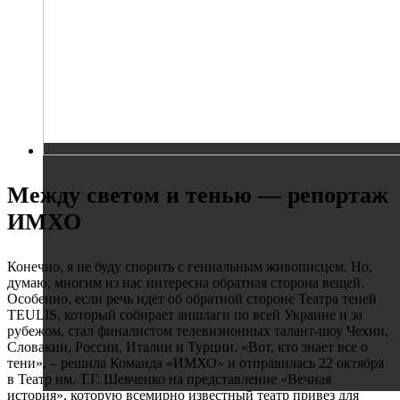
Между светом и тенью — репортаж
ИМХО
Конечно, я не буду спорить с гениальным живописцем. Но,
думаю, многим из нас интересна обратная сторона вещей.
Особенно, если речь идёт об обратной стороне Театра теней
TEULIS, который собирает аншлаги по всей Украине и за
рубежом, стал финалистом телевизионных талант-шоу Чехии,
Словакии, России, Италии и Турции. «Вот, кто знает все о
тени», – решила Команда «ИМХО» и отправилась 22 октября
в Театр им. Т.Г. Шевченко на представление «Вечная
история», которую всемирно известный театр привез для