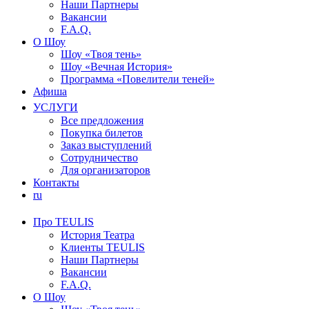
Наши Партнеры
Вакансии
F.A.Q.
О Шоу
Шоу «Твоя тень»
Шоу «Вечная История»
Программа «Повелители теней»
Афиша
УСЛУГИ
Все предложения
Покупка билетов
Заказ выступлений
Сотрудничество
Для организаторов
Контакты
ru
Про TEULIS
История Театра
Клиенты TEULIS
Наши Партнеры
Вакансии
F.A.Q.
О Шоу