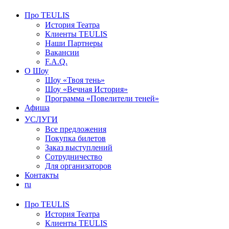
Про TEULIS
История Театра
Клиенты TEULIS
Наши Партнеры
Вакансии
F.A.Q.
О Шоу
Шоу «Твоя тень»
Шоу «Вечная История»
Программа «Повелители теней»
Афиша
УСЛУГИ
Все предложения
Покупка билетов
Заказ выступлений
Сотрудничество
Для организаторов
Контакты
ru
Про TEULIS
История Театра
Клиенты TEULIS