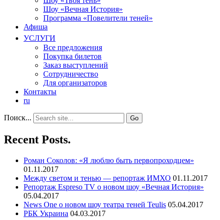
Шоу «Твоя тень»
Шоу «Вечная История»
Программа «Повелители теней»
Афиша
УСЛУГИ
Все предложения
Покупка билетов
Заказ выступлений
Сотрудничество
Для организаторов
Контакты
ru
Поиск...
Recent Posts.
Роман Соколов: «Я люблю быть первопроходцем»
01.11.2017
Между светом и тенью — репортаж ИМХО
01.11.2017
Репортаж Espreso TV о новом шоу «Вечная История»
05.04.2017
News One о новом шоу театра теней Teulis
05.04.2017
РБК Украина
04.03.2017