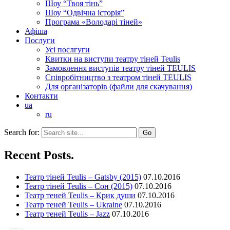
Шоу “Твоя тінь”
Шоу “Одвічна історія”
Програма «Володарі тіней»
Афіша
Послуги
Усі послгуги
Квитки на виступи театру тіней Teulis
Замовлення виступів театру тіней TEULIS
Співробітництво з театром тіней TEULIS
Для організаторів (файли для скачування)
Контакти
ua
ru
Search for:
Recent Posts.
Театр тіней Teulis – Gatsby (2015)
07.10.2016
Театр тіней Teulis – Сон (2015)
07.10.2016
Театр теней Teulis – Крик души
07.10.2016
Театр теней Teulis – Ukraine
07.10.2016
Театр теней Teulis – Jazz
07.10.2016