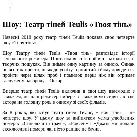
Шоу: Театр тіней Teulis «Твоя тінь»
Навесні 2018 року театр тіней Teulis показав своє четверте
шоу «Твоя тінь».
Шоу Театру тіней Teulis «Твоя тінь» разповідає історії
геніального режисера. Протягом всієї історії він знаходиться в
творчих пошуках. Він знімає одну картину за одною. Однак
не все так просто, шлях до успіху тернистий і йому доведеться
пройти через шлях проб і помилок перш ніж він отримає
заслужену нагороду – Оскар.
Вперше театр тіней Teulis включив в свої шоу взаємодію з
глядачем, де наш режисер вибере з глядачів які сидять в залі
актора на головну роль в одному зі своїх фільмів.
За 8 років, які існує театр тіней Теуліс, «Твоя тінь» – це
четверте шоу. У цьому шоу за вийнятком усіма улюблених
номерів «Співаючий страус», «Роксен» і «Джаз» ми додали
ексклюзивні номери які ніхто раніше не бачив.