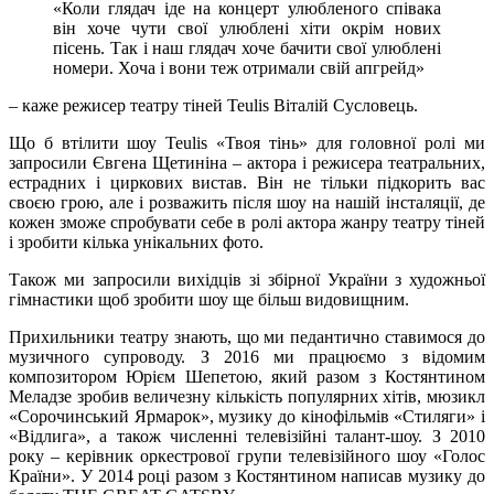
«Коли глядач іде на концерт улюбленого співака
він хоче чути свої улюблені хіти окрім нових
пісень. Так і наш глядач хоче бачити свої улюблені
номери. Хоча і вони теж отримали свій апгрейд»
– каже режисер театру тіней Teulis Віталій Сусловець.
Що б втілити шоу Teulis «Твоя тінь» для головної ролі ми
запросили Євгена Щетиніна – актора і режисера театральних,
естрадних і циркових вистав. Він не тільки підкорить вас
своєю грою, але і розважить після шоу на нашій інсталяції, де
кожен зможе спробувати себе в ролі актора жанру театру тіней
і зробити кілька унікальних фото.
Також ми запросили вихідців зі збірної України з художньої
гімнастики щоб зробити шоу ще більш видовищним.
Прихильники театру знають, що ми педантично ставимося до
музичного супроводу. З 2016 ми працюємо з відомим
композитором Юрієм Шепетою, який разом з Костянтином
Меладзе зробив величезну кількість популярних хітів, мюзикл
«Сорочинський Ярмарок», музику до кінофільмів «Стиляги» і
«Відлига», а також численні телевізійні талант-шоу. З 2010
року – керівник оркестрової групи телевізійного шоу «Голос
Країни». У 2014 році разом з Костянтином написав музику до