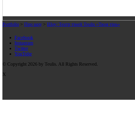
Portfolio
>
Про шоу
>
Шоу: Театр тіней Teulis «Твоя тінь»
Facebook
Instagram
Twitter
YouTube
© Copyright 2026 by Teulis. All Rights Reserved.
X