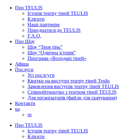
Про TEULIS
Історія театру тіней TEULIS
Клієнти
Наші партнери
Приєднатися до TEULIS
F.A.Q.
Про Шоу
Шоу “Твоя тінь”
Шоу “Одвічна історія”
Програма «Володарі тіней»
Афіша
Послуги
Усі послгуги
Квитки на виступи театру тіней Teulis
Замовлення виступів театру тіней TEULIS
Співробітництво з театром тіней TEULIS
Для організаторів (файли для скачування)
Контакти
ua
ru
Про TEULIS
Історія театру тіней TEULIS
Клієнти