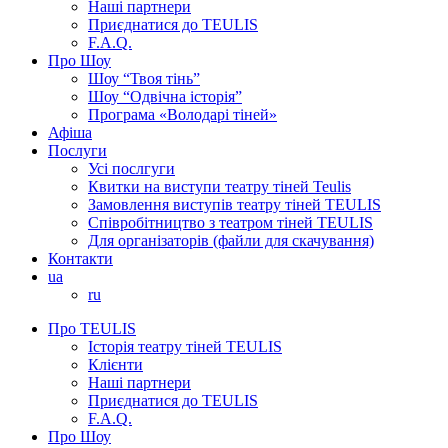
Наші партнери
Приєднатися до TEULIS
F.A.Q.
Про Шоу
Шоу “Твоя тінь”
Шоу “Одвічна історія”
Програма «Володарі тіней»
Афіша
Послуги
Усі послгуги
Квитки на виступи театру тіней Teulis
Замовлення виступів театру тіней TEULIS
Співробітництво з театром тіней TEULIS
Для організаторів (файли для скачування)
Контакти
ua
ru
Про TEULIS
Історія театру тіней TEULIS
Клієнти
Наші партнери
Приєднатися до TEULIS
F.A.Q.
Про Шоу