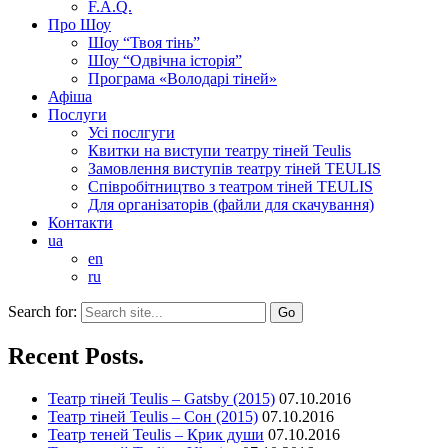
F.A.Q.
Про Шоу
Шоу “Твоя тінь”
Шоу “Одвічна історія”
Програма «Володарі тіней»
Афіша
Послуги
Усі послгуги
Квитки на виступи театру тіней Teulis
Замовлення виступів театру тіней TEULIS
Співробітництво з театром тіней TEULIS
Для організаторів (файли для скачування)
Контакти
ua
en
ru
Search for:
Recent Posts.
Театр тіней Teulis – Gatsby (2015)
07.10.2016
Театр тіней Teulis – Сон (2015)
07.10.2016
Театр теней Teulis – Крик души
07.10.2016