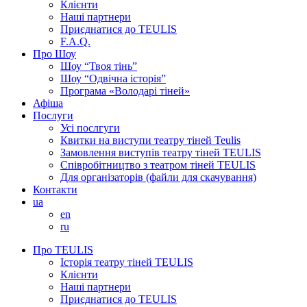
Клієнти
Наші партнери
Приєднатися до TEULIS
F.A.Q.
Про Шоу
Шоу “Твоя тінь”
Шоу “Одвічна історія”
Програма «Володарі тіней»
Афіша
Послуги
Усі послгуги
Квитки на виступи театру тіней Teulis
Замовлення виступів театру тіней TEULIS
Співробітництво з театром тіней TEULIS
Для організаторів (файли для скачування)
Контакти
ua
en
ru
Про TEULIS
Історія театру тіней TEULIS
Клієнти
Наші партнери
Приєднатися до TEULIS