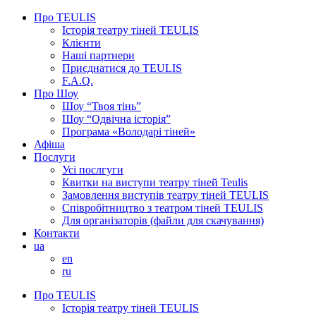
Про TEULIS
Історія театру тіней TEULIS
Клієнти
Наші партнери
Приєднатися до TEULIS
F.A.Q.
Про Шоу
Шоу “Твоя тінь”
Шоу “Одвічна історія”
Програма «Володарі тіней»
Афіша
Послуги
Усі послгуги
Квитки на виступи театру тіней Teulis
Замовлення виступів театру тіней TEULIS
Співробітництво з театром тіней TEULIS
Для організаторів (файли для скачування)
Контакти
ua
en
ru
Про TEULIS
Історія театру тіней TEULIS