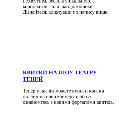
незабутнім, весілля унікальною, а
корпоратив - найграндіознішим!
Дізнайтеся, клікнувши по напису вище.
КВИТКИ НА ШОУ ТЕАТРУ
ТЕНЕЙ
Тепер у нас ви можете купити квитки
онлайн на наші концерти, або ж
ознайомтесь з новими форматами квитків.