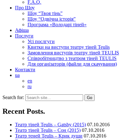
F.A.Q.
Про Шоу
Шоу “Твоя тінь”
Шоу “Одвічна історія”
Програма «Володарі тіней»
Афіша
Послуги
Усі послгуги
Квитки на виступи театру тіней Teulis
Замовлення виступів театру тіней TEULIS
Співробітництво з театром тіней TEULIS
Для організаторів (файли для скачування)
Контакти
ua
en
ru
Search for:
Recent Posts.
Театр тіней Teulis – Gatsby (2015)
07.10.2016
Театр тіней Teulis – Сон (2015)
07.10.2016
Театр теней Teulis – Крик души
07.10.2016