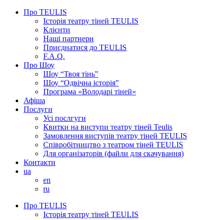
Про TEULIS
Історія театру тіней TEULIS
Клієнти
Наші партнери
Приєднатися до TEULIS
F.A.Q.
Про Шоу
Шоу “Твоя тінь”
Шоу “Одвічна історія”
Програма «Володарі тіней»
Афіша
Послуги
Усі послгуги
Квитки на виступи театру тіней Teulis
Замовлення виступів театру тіней TEULIS
Співробітництво з театром тіней TEULIS
Для організаторів (файли для скачування)
Контакти
ua
en
ru
Про TEULIS
Історія театру тіней TEULIS