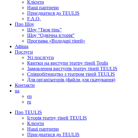
Клієнти
Наші партнери
Приєднатися до TEULIS
F.A.Q.
Про Шоу
Шоу “Твоя тінь”
Шоу “Одвічна історія”
Програма «Володарі тіней»
Афіша
Послуги
Усі послгуги
Квитки на виступи театру тіней Teulis
Замовлення виступів театру тіней TEULIS
Співробітництво з театром тіней TEULIS
Для організаторів (файли для скачування)
Контакти
ua
en
ru
Про TEULIS
Історія театру тіней TEULIS
Клієнти
Наші партнери
Приєднатися до TEULIS