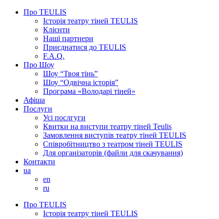
Про TEULIS
Історія театру тіней TEULIS
Клієнти
Наші партнери
Приєднатися до TEULIS
F.A.Q.
Про Шоу
Шоу “Твоя тінь”
Шоу “Одвічна історія”
Програма «Володарі тіней»
Афіша
Послуги
Усі послгуги
Квитки на виступи театру тіней Teulis
Замовлення виступів театру тіней TEULIS
Співробітництво з театром тіней TEULIS
Для організаторів (файли для скачування)
Контакти
ua
en
ru
Про TEULIS
Історія театру тіней TEULIS