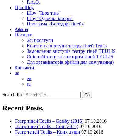
F.A.Q.
Про Шоу
Шоу “Твоя тінь”
Шоу “Одвічна історія”
Програма «Володарі тіней»
Афіша
Послуги
Усі послгуги
Квитки на виступи театру тіней Teulis
Замовлення виступів театру тіней TEULIS
Співробітництво з театром тіней TEULIS
Для організаторів (файли для скачування)
Контакти
ua
en
ru
Search for:
Recent Posts.
Театр тіней Teulis – Gatsby (2015)
07.10.2016
Театр тіней Teulis – Сон (2015)
07.10.2016
Театр теней Teulis – Крик души
07.10.2016