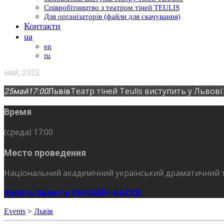
Співробітництво з театром тіней TEULIS
Для організаторів (файли для скачування)
Контакти
ua
en
ru
май, 2022
Театр тіней Teulis виступить у Львові
25
май
17:00
Львів
Время
(среда) 17:00
Место проведения
Національний академічний український драматичний т
Купить Билет в ОНЛАЙН-КАССЕ
Events
>
Львів