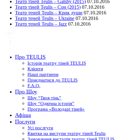
Театр тіней Teulis – Gatsby (2015)
07.10.2016
Театр тіней Teulis – Сон (2015)
07.10.2016
Театр теней Teulis – Крик души
07.10.2016
Театр теней Teulis – Ukraine
07.10.2016
Театр теней Teulis – Jazz
07.10.2016
Про TEULIS
Історія театру тіней TEULIS
Клієнти
Наші партнери
Приєднатися до TEULIS
F.A.Q.
Про Шоу
Шоу “Твоя тінь”
Шоу “Одвічна історія”
Програма «Володарі тіней»
Афіша
Послуги
Усі послгуги
Квитки на виступи театру тіней Teulis
Замовлення виступів театру тіней TEULIS