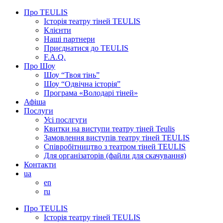
Про TEULIS
Історія театру тіней TEULIS
Клієнти
Наші партнери
Приєднатися до TEULIS
F.A.Q.
Про Шоу
Шоу “Твоя тінь”
Шоу “Одвічна історія”
Програма «Володарі тіней»
Афіша
Послуги
Усі послгуги
Квитки на виступи театру тіней Teulis
Замовлення виступів театру тіней TEULIS
Співробітництво з театром тіней TEULIS
Для організаторів (файли для скачування)
Контакти
ua
en
ru
Про TEULIS
Історія театру тіней TEULIS