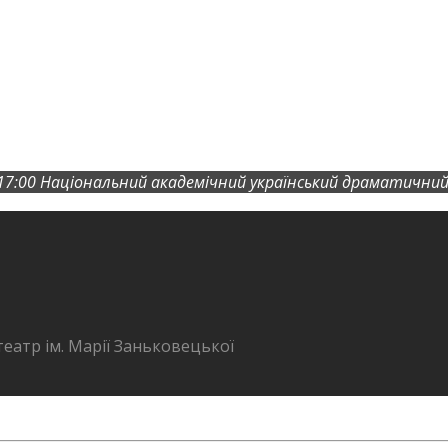
17:00
Національний академічний український драматичний 
еатр ім. Марії Заньковецької