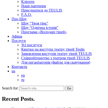
Клієнти
Наші партнери
Приєднатися до TEULIS
F.A.Q.
Про Шоу
Шоу “Твоя тінь”
Шоу “Одвічна історія”
Програма «Володарі тіней»
Афіша
Послуги
Усі послгуги
Квитки на виступи театру тіней Teulis
Замовлення виступів театру тіней TEULIS
Співробітництво з театром тіней TEULIS
Для організаторів (файли для скачування)
Контакти
ua
en
ru
Search for:
Recent Posts.