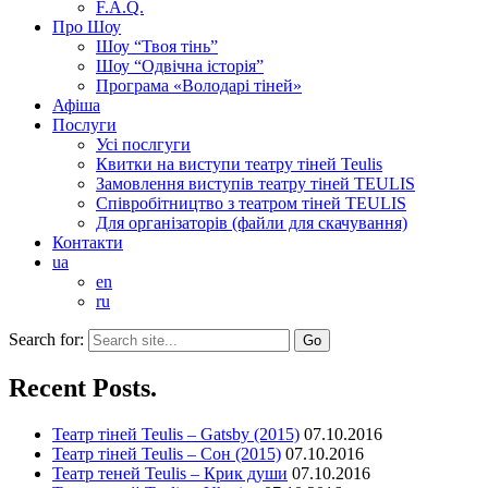
F.A.Q.
Про Шоу
Шоу “Твоя тінь”
Шоу “Одвічна історія”
Програма «Володарі тіней»
Афіша
Послуги
Усі послгуги
Квитки на виступи театру тіней Teulis
Замовлення виступів театру тіней TEULIS
Співробітництво з театром тіней TEULIS
Для організаторів (файли для скачування)
Контакти
ua
en
ru
Search for:
Recent Posts.
Театр тіней Teulis – Gatsby (2015)
07.10.2016
Театр тіней Teulis – Сон (2015)
07.10.2016
Театр теней Teulis – Крик души
07.10.2016