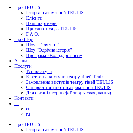
Про TEULIS
Історія театру тіней TEULIS
Клієнти
Наші партнери
Приєднатися до TEULIS
F.A.Q.
Про Шоу
Шоу “Твоя тінь”
Шоу “Одвічна історія”
Програма «Володарі тіней»
Афіша
Послуги
Усі послгуги
Квитки на виступи театру тіней Teulis
Замовлення виступів театру тіней TEULIS
Співробітництво з театром тіней TEULIS
Для організаторів (файли для скачування)
Контакти
ua
en
ru
Про TEULIS
Історія театру тіней TEULIS