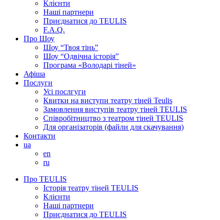
Клієнти
Наші партнери
Приєднатися до TEULIS
F.A.Q.
Про Шоу
Шоу “Твоя тінь”
Шоу “Одвічна історія”
Програма «Володарі тіней»
Афіша
Послуги
Усі послгуги
Квитки на виступи театру тіней Teulis
Замовлення виступів театру тіней TEULIS
Співробітництво з театром тіней TEULIS
Для організаторів (файли для скачування)
Контакти
ua
en
ru
Про TEULIS
Історія театру тіней TEULIS
Клієнти
Наші партнери
Приєднатися до TEULIS