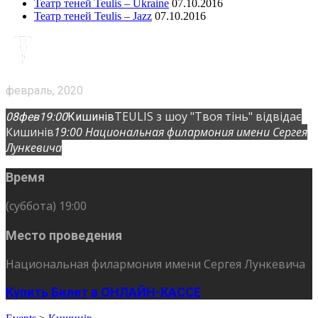
Театр теней Teulis – Ukraine
07.10.2016
Театр теней Teulis – Jazz
07.10.2016
февраль, 2020
TEULIS з шоу "Твоя тінь" відвідає
08
фев
19:00
Кишинів
Кишинів
19:00
Национальная филармония имени Сергея
Лункевича
Время
(суббота) 19:00
Место проведения
Национальная филармония имени Сергея Лункевича
Купить Билет в ОНЛАЙН-КАССЕ