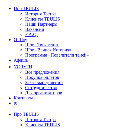
Про TEULIS
История Театра
Клиенты TEULIS
Наши Партнеры
Вакансии
F.A.Q.
О Шоу
Шоу «Твоя тень»
Шоу «Вечная История»
Программа «Повелители теней»
Афиша
УСЛУГИ
Все предложения
Покупка билетов
Заказ выступлений
Сотрудничество
Для организаторов
Контакты
ru
Про TEULIS
История Театра
Клиенты TEULIS