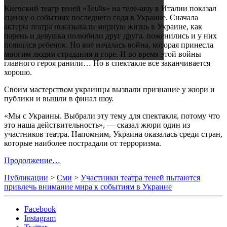
Киевский театр теней «Teulis» на теле-шоу в Италии показал
сценку о событиях последнего года в Украине. Сначала
актеры театра показывали мирную жизнь в Украине, как
парень и девушка полюбили друг друга. поженились и у них
появился ребенок. Но вот началась война, которая принесла
многим людям страдания и горе. И во время этой войны
главного героя ранили… Но в спектакле все заканчивается
хорошо.
Своим мастерством украинцы вызвали признание у жюри и
публики и вышли в финал шоу.
«Мы с Украины. Выбрали эту тему для спектакля, потому что
это наша действительность», — сказал жюри один из
участников театра. Напомним, Украина оказалась среди стран,
которые наиболее пострадали от терроризма.
Продолжение…
Публикации
>
Сми
>
Участники театра теней пытаются
привлечь внимание мира к событиям в Украине
Facebook
Instagram