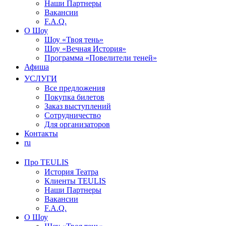
Наши Партнеры
Вакансии
F.A.Q.
О Шоу
Шоу «Твоя тень»
Шоу «Вечная История»
Программа «Повелители теней»
Афиша
УСЛУГИ
Все предложения
Покупка билетов
Заказ выступлений
Сотрудничество
Для организаторов
Контакты
ru
Про TEULIS
История Театра
Клиенты TEULIS
Наши Партнеры
Вакансии
F.A.Q.
О Шоу