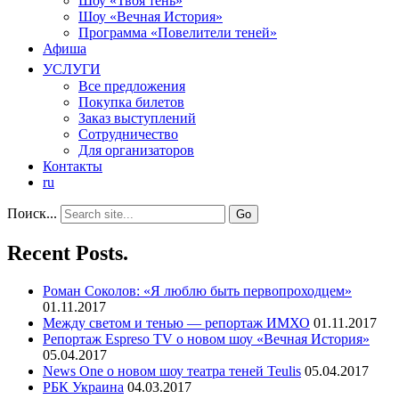
Шоу «Твоя тень»
Шоу «Вечная История»
Программа «Повелители теней»
Афиша
УСЛУГИ
Все предложения
Покупка билетов
Заказ выступлений
Сотрудничество
Для организаторов
Контакты
ru
Поиск...
Recent Posts.
Роман Соколов: «Я люблю быть первопроходцем»
01.11.2017
Между светом и тенью — репортаж ИМХО
01.11.2017
Репортаж Espreso TV о новом шоу «Вечная История»
05.04.2017
News One о новом шоу театра теней Teulis
05.04.2017
РБК Украина
04.03.2017