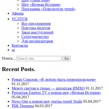
Шоу «Твоя тень»
Шоу «Вечная История»
Программа «Повелители теней»
Афиша
УСЛУГИ
Все предложения
Покупка билетов
Заказ выступлений
Сотрудничество
Для организаторов
Контакты
ru
Поиск...
Recent Posts.
Роман Соколов: «Я люблю быть первопроходцем»
01.11.2017
Между светом и тенью — репортаж ИМХО
01.11.2017
Репортаж Espreso TV о новом шоу «Вечная История»
05.04.2017
News One о новом шоу театра теней Teulis
05.04.2017
РБК Украина
04.03.2017