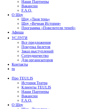
Наши Партнеры
Вакансии
F.A.Q.
О Шоу
Шоу «Твоя тень»
Шоу «Вечная История»
Программа «Повелители теней»
Афиша
УСЛУГИ
Все предложения
Покупка билетов
Заказ выступлений
Сотрудничество
Для организаторов
Контакты
ru
Про TEULIS
История Театра
Клиенты TEULIS
Наши Партнеры
Вакансии
F.A.Q.
О Шоу