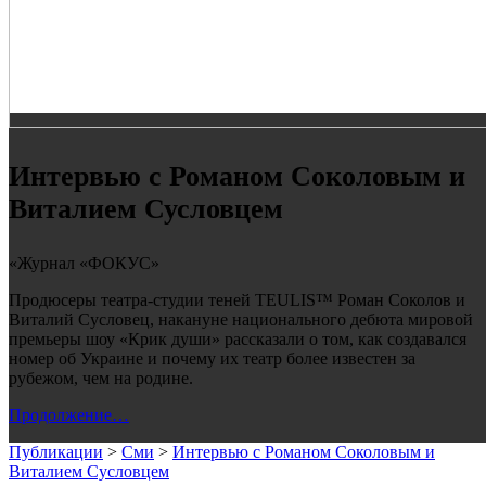
Интервью с Романом Соколовым и
Виталием Сусловцем
«Журнал «ФОКУС»
Продюсеры театра-студии теней TEULIS™ Роман Соколов и
Виталий Сусловец, накануне национального дебюта мировой
премьеры шоу «Крик души» рассказали о том, как создавался
номер об Украине и почему их театр более известен за
рубежом, чем на родине.
Продолжение…
Публикации
>
Сми
>
Интервью с Романом Соколовым и
Виталием Сусловцем