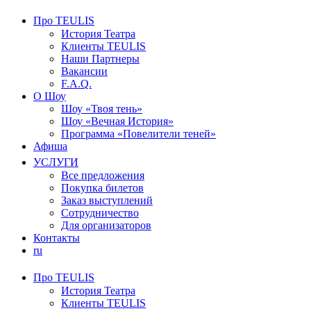
Про TEULIS
История Театра
Клиенты TEULIS
Наши Партнеры
Вакансии
F.A.Q.
О Шоу
Шоу «Твоя тень»
Шоу «Вечная История»
Программа «Повелители теней»
Афиша
УСЛУГИ
Все предложения
Покупка билетов
Заказ выступлений
Сотрудничество
Для организаторов
Контакты
ru
Про TEULIS
История Театра
Клиенты TEULIS