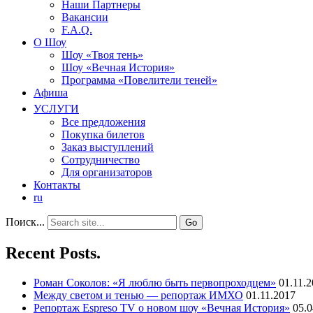
Наши Партнеры
Вакансии
F.A.Q.
О Шоу
Шоу «Твоя тень»
Шоу «Вечная История»
Программа «Повелители теней»
Афиша
УСЛУГИ
Все предложения
Покупка билетов
Заказ выступлений
Сотрудничество
Для организаторов
Контакты
ru
Поиск...
Recent Posts.
Роман Соколов: «Я люблю быть первопроходцем»
01.11.
Между светом и тенью — репортаж ИМХО
01.11.2017
Репортаж Espreso TV о новом шоу «Вечная История»
05.0