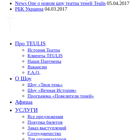
News One о новом шоу театра теней Teulis
05.04.2017
РБК Украина
04.03.2017
Про TEULIS
История Театра
Клиенты TEULIS
Наши Партнеры
Вакансии
F.A.Q.
О Шоу
Шоу «Твоя тень»
Шоу «Вечная История»
Программа «Повелители теней»
Афиша
УСЛУГИ
Все предложения
Покупка билетов
Заказ выступлений
Сотрудничество
Для организаторов