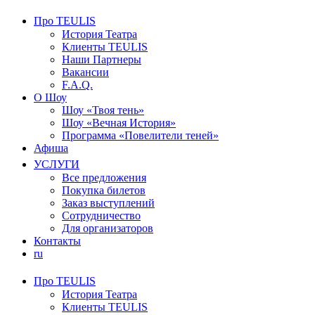
Про TEULIS
История Театра
Клиенты TEULIS
Наши Партнеры
Вакансии
F.A.Q.
О Шоу
Шоу «Твоя тень»
Шоу «Вечная История»
Программа «Повелители теней»
Афиша
УСЛУГИ
Все предложения
Покупка билетов
Заказ выступлений
Сотрудничество
Для организаторов
Контакты
ru
Про TEULIS
История Театра
Клиенты TEULIS