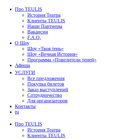
Про TEULIS
История Театра
Клиенты TEULIS
Наши Партнеры
Вакансии
F.A.Q.
О Шоу
Шоу «Твоя тень»
Шоу «Вечная История»
Программа «Повелители теней»
Афиша
УСЛУГИ
Все предложения
Покупка билетов
Заказ выступлений
Сотрудничество
Для организаторов
Контакты
ru
Про TEULIS
История Театра
Клиенты TEULIS