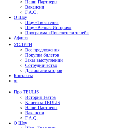
Наши Партнеры
Вакансии
F.A.Q.
О Шоу
Шоу «Твоя тень»
Шоу «Вечная История»
Программа «Повелители теней»
Афиша
УСЛУГИ
Все предложения
Покупка билетов
Заказ выступлений
Сотрудничество
Для организаторов
Контакты
ru
Про TEULIS
История Театра
Клиенты TEULIS
Наши Партнеры
Вакансии
F.A.Q.
О Шоу