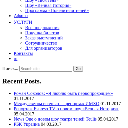
Шоу «Твоя тень»
Шоу «Вечная История»
Программа «Повелители теней»
Афиша
УСЛУГИ
Все предложения
Покупка билетов
Заказ выступлений
Сотрудничество
Для организаторов
Контакты
ru
Поиск...
Recent Posts.
Роман Соколов: «Я люблю быть первопроходцем»
01.11.2017
Между светом и тенью — репортаж ИМХО
01.11.2017
Репортаж Espreso TV о новом шоу «Вечная История»
05.04.2017
News One о новом шоу театра теней Teulis
05.04.2017
РБК Украина
04.03.2017