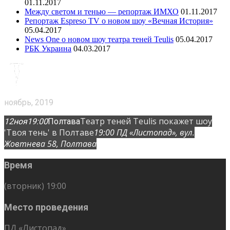
01.11.2017
Между светом и тенью — репортаж ИМХО
01.11.2017
Репортаж Espreso TV о новом шоу «Вечная История»
05.04.2017
News One о новом шоу театра теней Teulis
05.04.2017
РБК Украина
04.03.2017
ноябрь, 2019
Театр теней Teulis покажет шоу
12
ноя
19:00
Полтава
'Твоя тень' в Полтаве
19:00
ПД «Листопад»
, вул.
Жовтнева 58, Полтава
Время
(вторник) 19:00
Место проведения
ПД «Листопад»