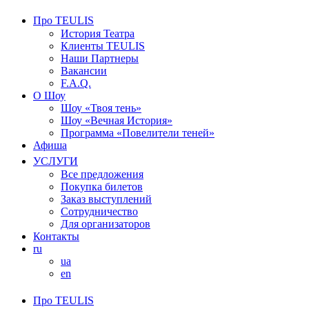
Про TEULIS
История Театра
Клиенты TEULIS
Наши Партнеры
Вакансии
F.A.Q.
О Шоу
Шоу «Твоя тень»
Шоу «Вечная История»
Программа «Повелители теней»
Афиша
УСЛУГИ
Все предложения
Покупка билетов
Заказ выступлений
Сотрудничество
Для организаторов
Контакты
ru
ua
en
Про TEULIS