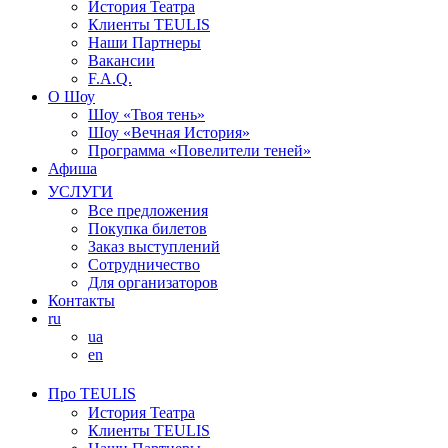
История Театра
Клиенты TEULIS
Наши Партнеры
Вакансии
F.A.Q.
О Шоу
Шоу «Твоя тень»
Шоу «Вечная История»
Программа «Повелители теней»
Афиша
УСЛУГИ
Все предложения
Покупка билетов
Заказ выступлений
Сотрудничество
Для организаторов
Контакты
ru
ua
en
Про TEULIS
История Театра
Клиенты TEULIS