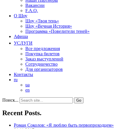
Наши Партнеры
Вакансии
F.A.Q.
О Шоу
Шоу «Твоя тень»
Шоу «Вечная История»
Программа «Повелители теней»
Афиша
УСЛУГИ
Все предложения
Покупка билетов
Заказ выступлений
Сотрудничество
Для организаторов
Контакты
ru
ua
en
Поиск...
Recent Posts.
Роман Соколов: «Я люблю быть первопроходцем»