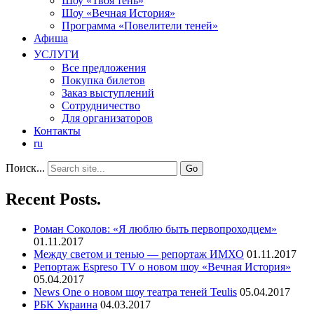
Шоу «Твоя тень»
Шоу «Вечная История»
Программа «Повелители теней»
Афиша
УСЛУГИ
Все предложения
Покупка билетов
Заказ выступлений
Сотрудничество
Для организаторов
Контакты
ru
Поиск...
Recent Posts.
Роман Соколов: «Я люблю быть первопроходцем»
01.11.2017
Между светом и тенью — репортаж ИМХО
01.11.2017
Репортаж Espreso TV о новом шоу «Вечная История»
05.04.2017
News One о новом шоу театра теней Teulis
05.04.2017
РБК Украина
04.03.2017