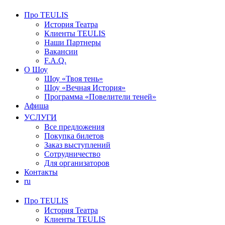
Про TEULIS
История Театра
Клиенты TEULIS
Наши Партнеры
Вакансии
F.A.Q.
О Шоу
Шоу «Твоя тень»
Шоу «Вечная История»
Программа «Повелители теней»
Афиша
УСЛУГИ
Все предложения
Покупка билетов
Заказ выступлений
Сотрудничество
Для организаторов
Контакты
ru
Про TEULIS
История Театра
Клиенты TEULIS