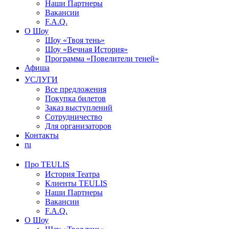
Наши Партнеры
Вакансии
F.A.Q.
О Шоу
Шоу «Твоя тень»
Шоу «Вечная История»
Программа «Повелители теней»
Афиша
УСЛУГИ
Все предложения
Покупка билетов
Заказ выступлений
Сотрудничество
Для организаторов
Контакты
ru
Про TEULIS
История Театра
Клиенты TEULIS
Наши Партнеры
Вакансии
F.A.Q.
О Шоу