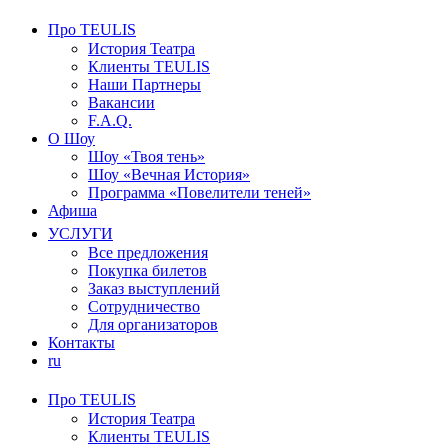
Про TEULIS
История Театра
Клиенты TEULIS
Наши Партнеры
Вакансии
F.A.Q.
О Шоу
Шоу «Твоя тень»
Шоу «Вечная История»
Программа «Повелители теней»
Афиша
УСЛУГИ
Все предложения
Покупка билетов
Заказ выступлений
Сотрудничество
Для организаторов
Контакты
ru
Про TEULIS
История Театра
Клиенты TEULIS