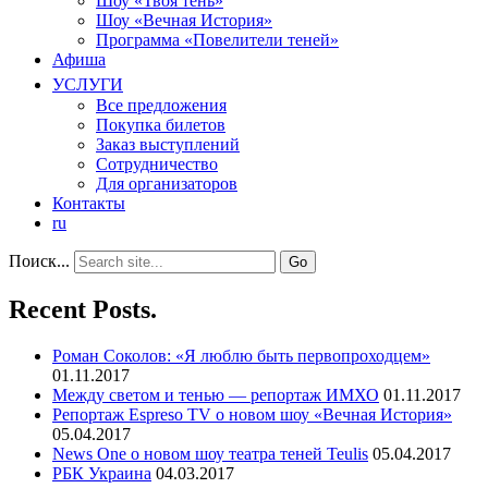
Шоу «Твоя тень»
Шоу «Вечная История»
Программа «Повелители теней»
Афиша
УСЛУГИ
Все предложения
Покупка билетов
Заказ выступлений
Сотрудничество
Для организаторов
Контакты
ru
Поиск...
Recent Posts.
Роман Соколов: «Я люблю быть первопроходцем»
01.11.2017
Между светом и тенью — репортаж ИМХО
01.11.2017
Репортаж Espreso TV о новом шоу «Вечная История»
05.04.2017
News One о новом шоу театра теней Teulis
05.04.2017
РБК Украина
04.03.2017