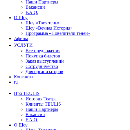
Наши Партнеры
Вакансии
F.A.Q.
О Шоу
Шоу «Твоя тень»
Шоу «Вечная История»
Программа «Повелители теней»
Афиша
УСЛУГИ
Все предложения
Покупка билетов
Заказ выступлений
Сотрудничество
Для организаторов
Контакты
ru
Про TEULIS
История Театра
Клиенты TEULIS
Наши Партнеры
Вакансии
F.A.Q.
О Шоу